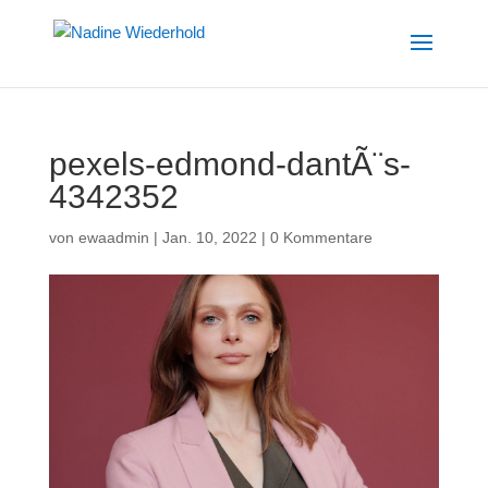
pexels-edmond-dantÃ¨s-
4342352
von
ewaadmin
|
Jan. 10, 2022
|
0 Kommentare