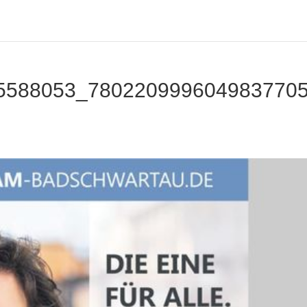
5588053_780220999604983770